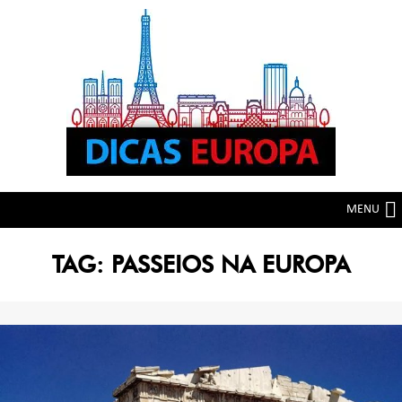
Skip
Skip
to
to
navigation
content
MENU
TAG:
PASSEIOS NA EUROPA