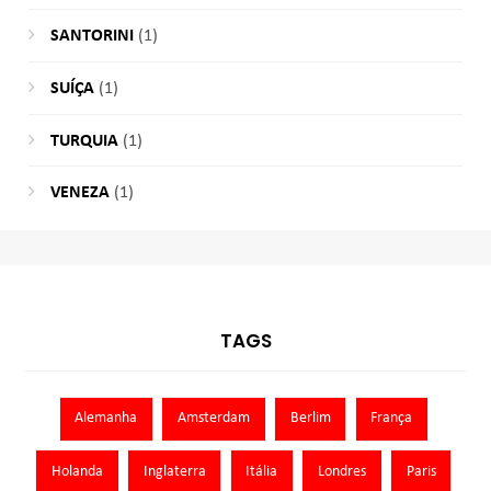
SANTORINI
(1)
SUÍÇA
(1)
TURQUIA
(1)
VENEZA
(1)
TAGS
Alemanha
Amsterdam
Berlim
França
Holanda
Inglaterra
Itália
Londres
Paris