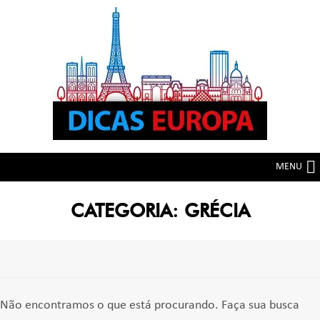
Skip
Skip
to
to
navigation
content
MENU
CATEGORIA:
GRÉCIA
Não encontramos o que está procurando. Faça sua busca