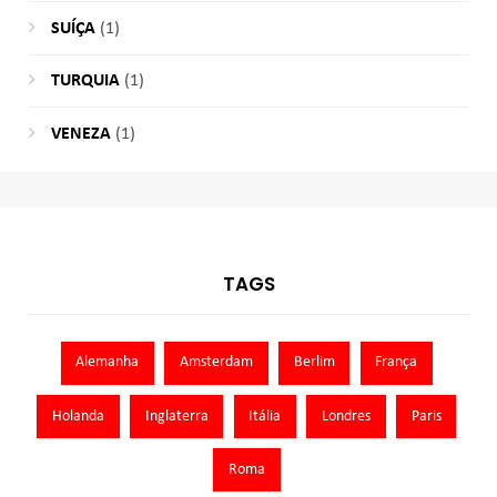
SUÍÇA
(1)
TURQUIA
(1)
VENEZA
(1)
TAGS
Alemanha
Amsterdam
Berlim
França
Holanda
Inglaterra
Itália
Londres
Paris
Roma