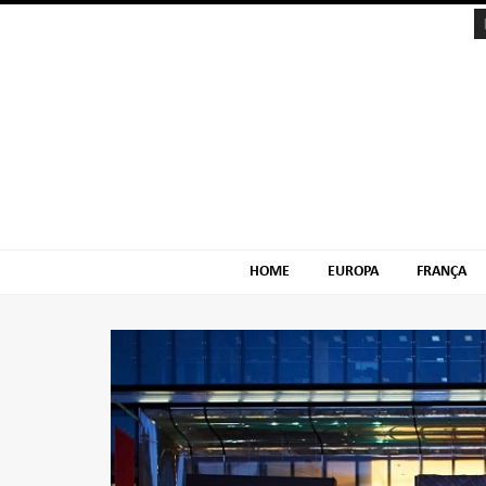
Skip
Skip
to
to
navigation
content
HOME
EUROPA
FRANÇA