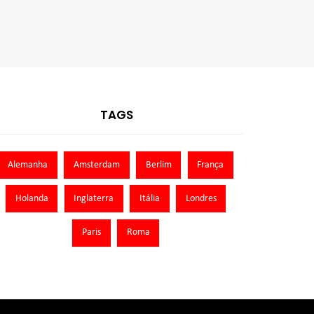
TAGS
Alemanha
Amsterdam
Berlim
França
Holanda
Inglaterra
Itália
Londres
Paris
Roma