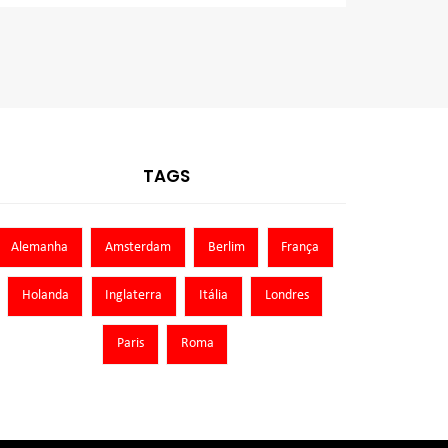
TAGS
Alemanha
Amsterdam
Berlim
França
Holanda
Inglaterra
Itália
Londres
Paris
Roma