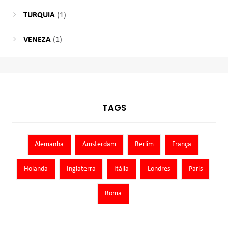
TURQUIA
(1)
VENEZA
(1)
TAGS
Alemanha
Amsterdam
Berlim
França
Holanda
Inglaterra
Itália
Londres
Paris
Roma