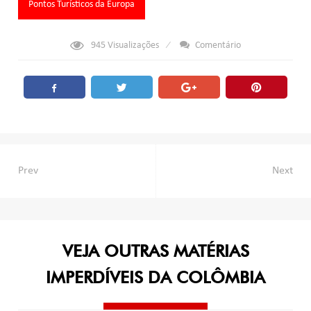
Pontos Turísticos da Europa
945
Visualizações
Comentário
Navegação
Prev
Next
de
Post
VEJA OUTRAS MATÉRIAS
IMPERDÍVEIS DA COLÔMBIA