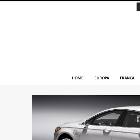
Skip
Skip
to
to
navigation
content
HOME
EUROPA
FRANÇA