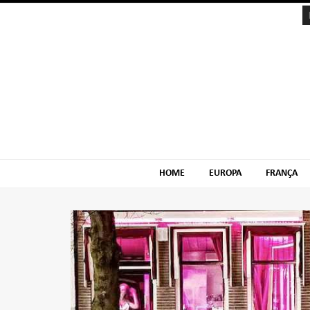
Skip
Skip
to
to
navigation
content
HOME
EUROPA
FRANÇA