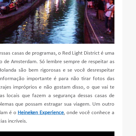
ssas casas de programas, o Red Light District é uma
co de Amsterdam. Só lembre sempre de respeitar as
 Holanda são bem rigorosas e se você desrespeitar
informação importante é para não tirar fotos das
trajes impróprios e não gostam disso, o que vai te
as locais que fazem a segurança dessas casas de
oblemas que possam estragar sua viagem. Um outro
rdam é o
Heineken Experience
, onde você conhece a
as incríveis.