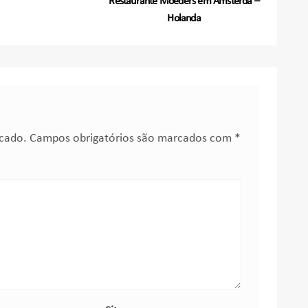
Restaurante Moeders em Amsterdã –
Holanda
icado.
Campos obrigatórios são marcados com
*