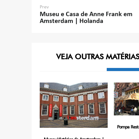
Navegação
Prev
Museu e Casa de Anne Frank em
de
Amsterdam | Holanda
Post
VEJA OUTRAS MATÉRIA
Pompa Rest