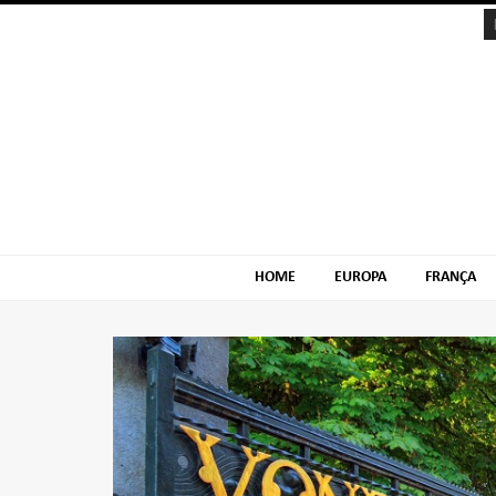
Skip
Skip
to
to
navigation
content
HOME
EUROPA
FRANÇA