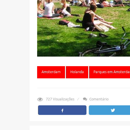
Tags:
Amsterdam
Holanda
Parques em Amsterd
727
Visualizações
Comentário