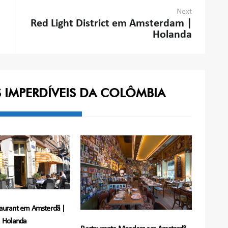
Next
Red Light District em Amsterdam |
Holanda
S IMPERDÍVEIS DA COLÔMBIA
aurant em Amsterdã |
Holanda