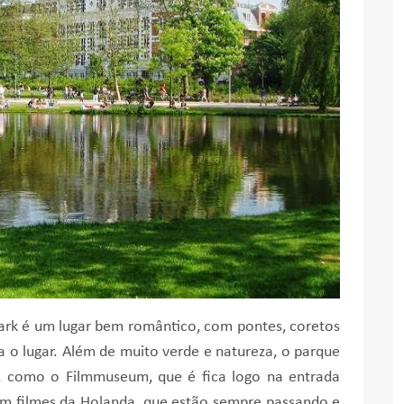
rk é um lugar bem romântico, com pontes, coretos
 o lugar. Além de muito verde e natureza, o parque
s, como o Filmmuseum, que é fica logo na entrada
em filmes da Holanda, que estão sempre passando e