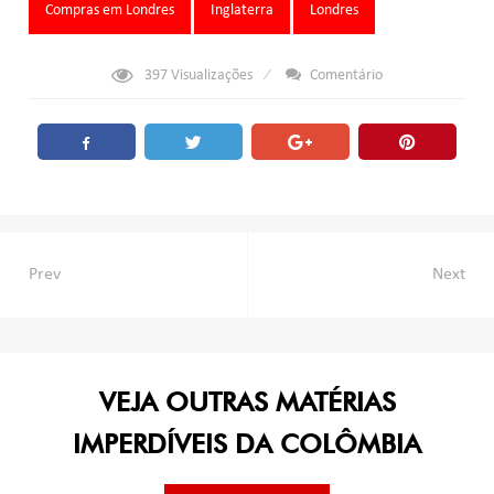
Tags:
Compras em Londres
Inglaterra
Londres
397
Visualizações
Comentário
Navegação
Prev
Next
de
Post
VEJA OUTRAS MATÉRIAS
IMPERDÍVEIS DA COLÔMBIA