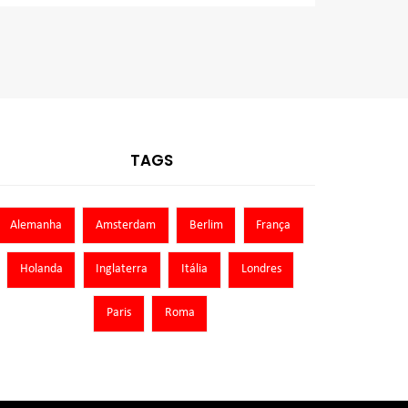
TAGS
Alemanha
Amsterdam
Berlim
França
Holanda
Inglaterra
Itália
Londres
Paris
Roma