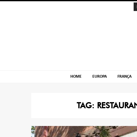
Skip
Skip
to
to
navigation
content
HOME
EUROPA
FRANÇA
TAG:
RESTAURA