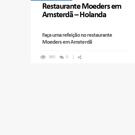
Restaurante Moeders em
Amsterdã – Holanda
Faça uma refeição no restaurante
Moeders em Amsterdã
885
0